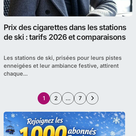
Prix des cigarettes dans les stations
de ski : tarifs 2026 et comparaisons
Les stations de ski, prisées pour leurs pistes
enneigées et leur ambiance festive, attirent
chaque...
Pagination
1
2
…
7
des
publications