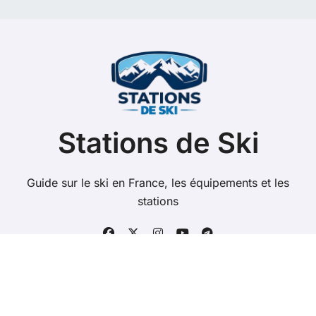
e
r
c
h
e
r
:
Stations de Ski
Guide sur le ski en France, les équipements et les
stations
Copyright @ 2026 Tous droits réservés - stations-de-