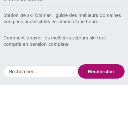
Station de ski Colmar : guide des meilleurs domaines
vosgiens accessibles en moins d’une heure
Comment trouver les meilleurs séjours ski tout
compris en pension complète
R
e
c
h
e
r
c
h
e
r