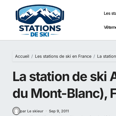
Passer
au
Les st
contenu
Vêteme
Accueil
Les stations de ski en France
La statio
La station de ski 
du Mont-Blanc), 
par Le skieur
Sep 9, 2011