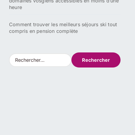
domaines vosgiens accessibles en moins d’une
heure
Comment trouver les meilleurs séjours ski tout
compris en pension complète
R
e
c
h
e
r
c
h
e
r
: