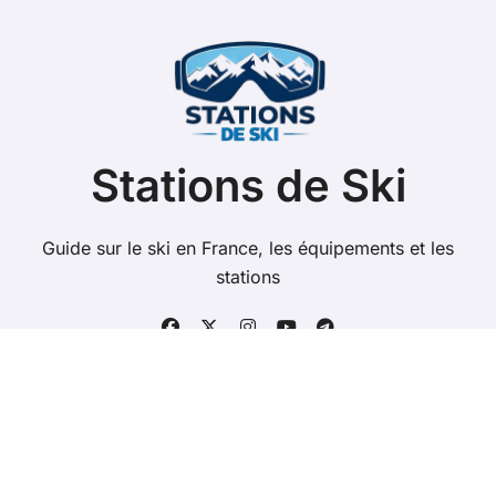
c
h
e
r
:
Stations de Ski
Guide sur le ski en France, les équipements et les
stations
Copyright @ 2026 Tous droits réservés - stations-de-
ski.net -
Mentions Légales
-
Contacts