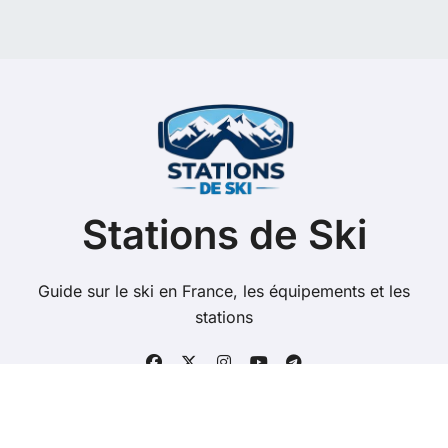
h
e
r
c
h
e
r
:
Stations de Ski
Guide sur le ski en France, les équipements et les
stations