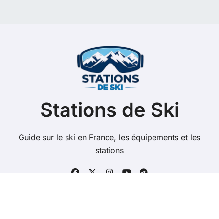
h
e
r
c
h
e
r
:
Stations de Ski
Guide sur le ski en France, les équipements et les
stations
Copyright @ 2026 Tous droits réservés - stations-de-