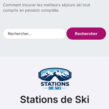
Comment trouver les meilleurs séjours ski tout
compris en pension complète
R
e
c
h
e
r
c
h
e
r
:
Stations de Ski