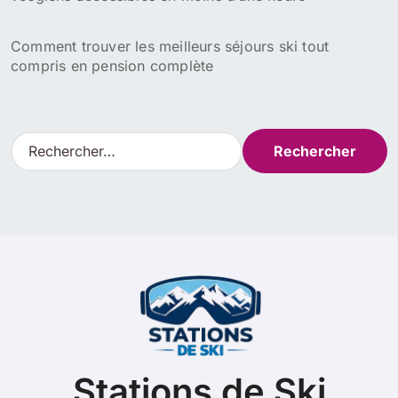
Comment trouver les meilleurs séjours ski tout
compris en pension complète
R
e
c
h
e
r
c
h
e
r
:
Stations de Ski